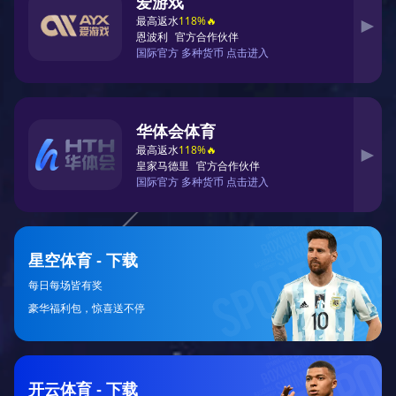
### 文章摘要本文探讨了灰熊队历史上最强球员的崛
起过程，展现了他无可阻挡的篮球传奇。从他的青年
岁月到职业生涯的巅峰，再到他在球队和联盟中的深
远影响，他如何成为一个超越时代的传奇人物。---
1、青年岁月的闪光在一所小学校的篮球场上，年幼
的他展现出与众不同的天赋，他对篮球的热爱和不懈
努力逐渐塑造了他...
阅读
2026-03-07 06:59:32
雄鹿旧将如何在新环境中绽放光芒
### 文章摘要本文探讨雄鹿队的旧将如何在新的球队
环境中焕发新的光芒。通过分析不同的方面，包括个