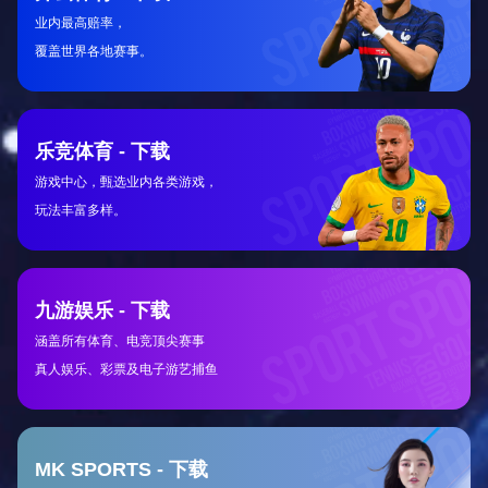
人发展、团队角色、技术适应和心理调整，揭示了他
们如何在挑战中蜕变，展示出他们的真正潜力。---
1、个人发展在新环境中，雄鹿旧将如何利用个人技
能和经验进行自我提升。他们面对的挑战不仅是适应
新的战术体系，还...
阅读
2026-03-07 05:52:57
NBA球星潮装风潮：时尚巅峰与篮球精
神的完美融合
### 文章摘要NBA球星不仅在球场上展现技艺，也在
时尚舞台上树立了新标杆。本文探讨了NBA球星潮装