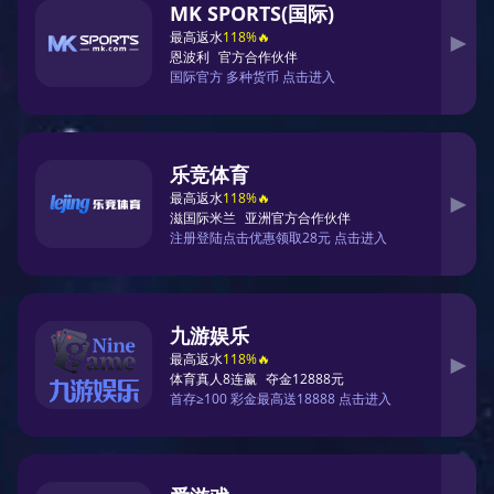
文章摘要的内容NBA球员外号源远流长，每个外号背
后都有其独特的故事和意义。本文将从外号的起源、
代表性外号、趣闻轶事以及外号文化影响四个方面，
深入探讨NBA球员外号大全及其背后的趣闻，揭示这
些外号背后的文化、历史和个人特质。1、外号的起
源NBA球员外号的起源可以追溯到何时？外号在球员
职业生涯中扮演了怎...
阅读
2026-03-07 09:13:22
灰熊队最强球员崛起：无可阻挡的篮球
传奇